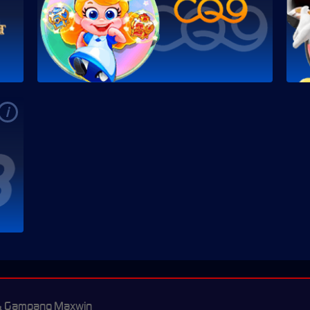
i
 & Gampang Maxwin