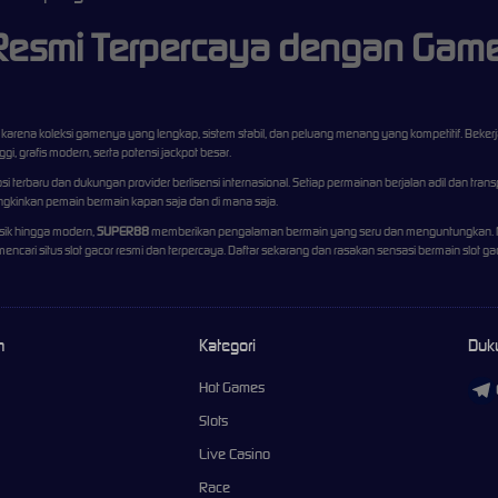
 Resmi Terpercaya dengan Gam
e karena koleksi gamenya yang lengkap, sistem stabil, dan peluang menang yang kompetitif. Bekerj
 grafis modern, serta potensi jackpot besar.
i terbaru dan dukungan provider berlisensi internasional. Setiap permainan berjalan adil dan tr
ungkinkan pemain bermain kapan saja dan di mana saja.
asik hingga modern,
SUPER88
memberikan pengalaman bermain yang seru dan menguntungkan. Moda
mencari situs slot gacor resmi dan terpercaya. Daftar sekarang dan rasakan sensasi bermain slo
m
Kategori
Duk
Hot Games
Slots
Live Casino
Race