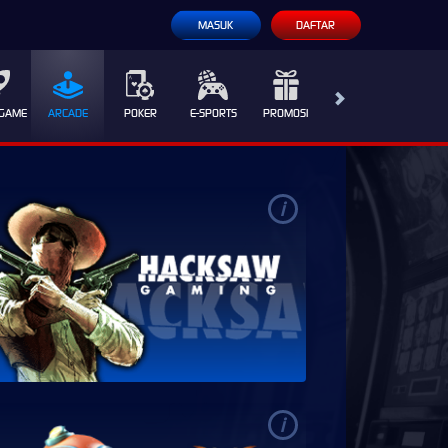
MASUK
DAFTAR
 GAME
ARCADE
POKER
E-SPORTS
PROMOSI
i
i