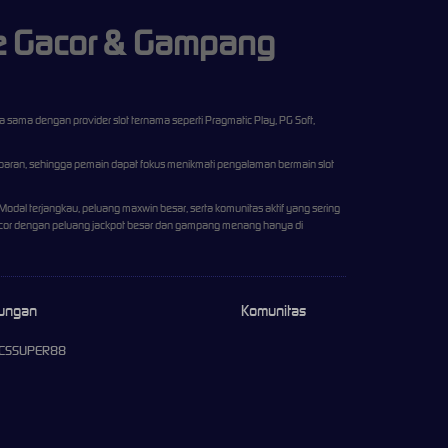
e Gacor & Gampang
a sama dengan provider slot ternama seperti Pragmatic Play, PG Soft,
ansparan, sehingga pemain dapat fokus menikmati pengalaman bermain slot
l terjangkau, peluang maxwin besar, serta komunitas aktif yang sering
t gacor dengan peluang jackpot besar dan gampang menang hanya di
ungan
Komunitas
CSSUPER88