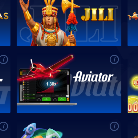
i
i
i
i