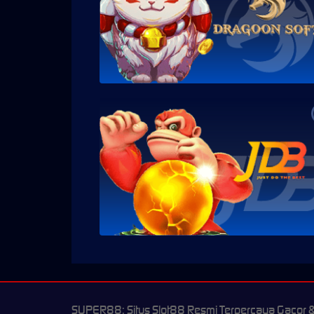
SUPER88: Situs Slot88 Resmi Terpercaya Gacor